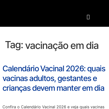
MUNDO MERCEDES-BENZ
SITE INSTITUCI
BANCO MERCEDES-BENZ
PEÇAS E SERVIÇOS
Tag:
vacinação em dia
Calendário Vacinal 2026: quais
vacinas adultos, gestantes e
crianças devem manter em dia
Confira o Calendário Vacinal 2026 e veja quais vacinas