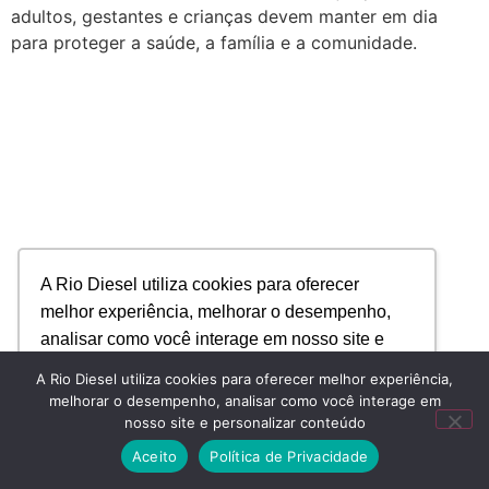
adultos, gestantes e crianças devem manter em dia
para proteger a saúde, a família e a comunidade.
A Rio Diesel utiliza cookies para oferecer
melhor experiência, melhorar o desempenho,
analisar como você interage em nosso site e
personalizar conteúdo.
A Rio Diesel utiliza cookies para oferecer melhor experiência,
melhorar o desempenho, analisar como você interage em
nosso site e personalizar conteúdo
Recusar Cookies
Aceitar Cookies
Aceito
Política de Privacidade