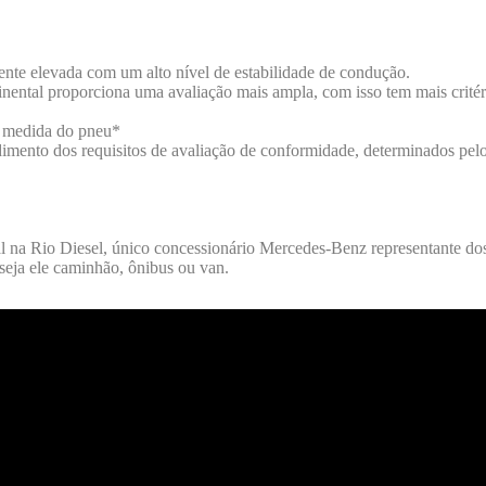
nte elevada com um alto nível de estabilidade de condução.
ntal proporciona uma avaliação mais ampla, com isso tem mais critérios
a medida do pneu*
dimento dos requisitos de avaliação de conformidade, determinados pelo
l na Rio Diesel, único concessionário Mercedes-Benz representante d
seja ele caminhão, ônibus ou van.