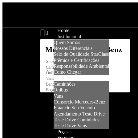
Home
Institucional
Quem Somos
Nossos Diferenciais
Selo de Qualidade StarClass
Prêmios e Certificações
Showroom
Responsabilidade Ambiental
Caminhões
Como Chegar
Ônibus
Veículos
Vans
Caminhões
Banco Mercedes-Benz
Ônibus
Peças e Serviços
Vans
Consórcio Mercedes-Benz
Financie Seu Veículo
Agendamento Teste Drive
Teste Drive Caminhões
Teste Drive Vans
Peças
Serviços