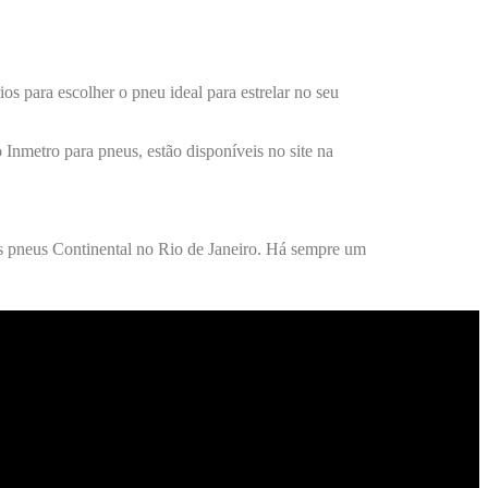
 para escolher o pneu ideal para estrelar no seu
 Inmetro para pneus, estão disponíveis no site na
os pneus Continental no Rio de Janeiro. Há sempre um