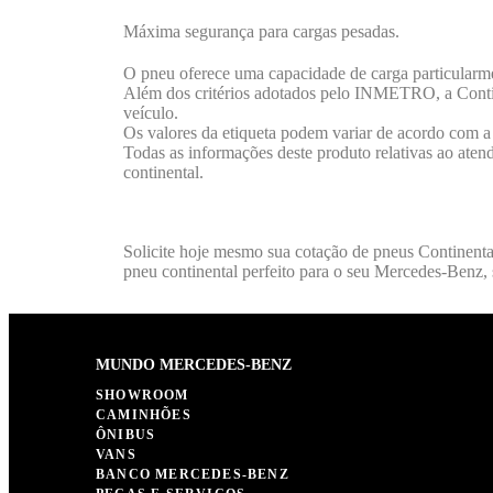
Máxima segurança para cargas pesadas.
O pneu oferece uma capacidade de carga particularme
Além dos critérios adotados pelo INMETRO, a Contine
veículo.
Os valores da etiqueta podem variar de acordo com 
Todas as informações deste produto relativas ao aten
continental.
Solicite hoje mesmo sua cotação de pneus Continenta
pneu continental perfeito para o seu Mercedes-Benz, 
MUNDO MERCEDES-BENZ
SHOWROOM
CAMINHÕES
ÔNIBUS
VANS
BANCO MERCEDES-BENZ