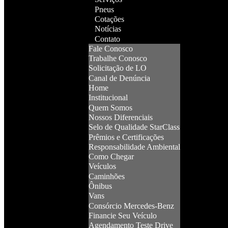
Pneus
Cotações
Notícias
Contato
Fale Conosco
Trabalhe Conosco
Solicitação de LO
Canal de Denúncia
Home
Institucional
Quem Somos
Nossos Diferenciais
Selo de Qualidade StarClass
Prêmios e Certificações
Responsabilidade Ambiental
Como Chegar
Veículos
Caminhões
Ônibus
Vans
Consórcio Mercedes-Benz
Financie Seu Veículo
Agendamento Teste Drive