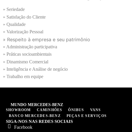
» Seriedade
» Satisfação do Cliente
» Qualidade
» Valorização Pessoal
» Respeito à empresa e seu patrimônio
» Administração participativa
» Práticas socioambientais
» Dinamismo Comercial
» Inteligência e Análise de negócio
» Trabalho em equipe
MUNDO MERCEDES-BENZ
SHOWROOM
CAMINHÕES
ÔNIBUS
VANS
BANCO MERCEDES-BENZ
PEÇAS E SERVIÇOS
SIGA-NOS NAS REDES SOCIAIS
Facebook