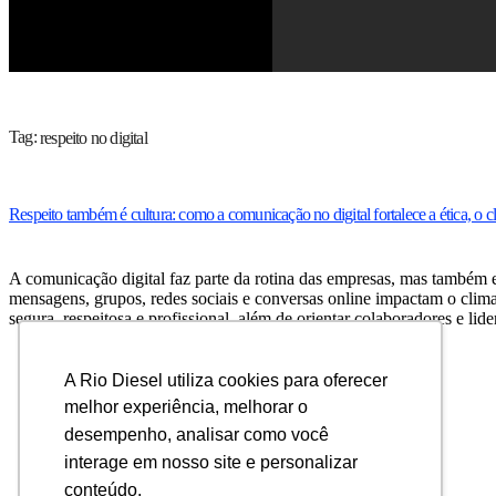
Tag:
respeito no digital
Respeito também é cultura: como a comunicação no digital fortalece a ética, o c
A comunicação digital faz parte da rotina das empresas, mas também ex
mensagens, grupos, redes sociais e conversas online impactam o clim
segura, respeitosa e profissional, além de orientar colaboradores e li
A Rio Diesel utiliza cookies para oferecer
melhor experiência, melhorar o
desempenho, analisar como você
interage em nosso site e personalizar
conteúdo.