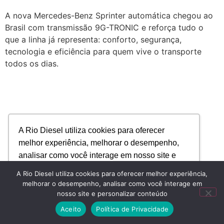
A nova Mercedes-Benz Sprinter automática chegou ao
Brasil com transmissão 9G-TRONIC e reforça tudo o
que a linha já representa: conforto, segurança,
tecnologia e eficiência para quem vive o transporte
todos os dias.
A Rio Diesel utiliza cookies para oferecer
melhor experiência, melhorar o desempenho,
analisar como você interage em nosso site e
personalizar conteúdo.
A Rio Diesel utiliza cookies para oferecer melhor experiência,
melhorar o desempenho, analisar como você interage em
nosso site e personalizar conteúdo
Recusar Cookies
Aceitar Cookies
Aceito
Política de Privacidade