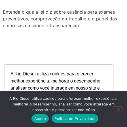
Entenda o que a lei diz sobre ausência para exames
preventivos, comprovação no trabalho e o papel das
empresas na saúde e transparência.
A Rio Diesel utiliza cookies para oferecer
melhor experiência, melhorar o desempenho,
analisar como você interage em nosso site e
personalizar conteúdo.
A Rio Diesel utiliza cookies para oferecer melhor experiência,
melhorar o desempenho, analisar como você interage em
nosso site e personalizar conteúdo
Recusar Cookies
Aceitar Cookies
Aceito
Política de Privacidade