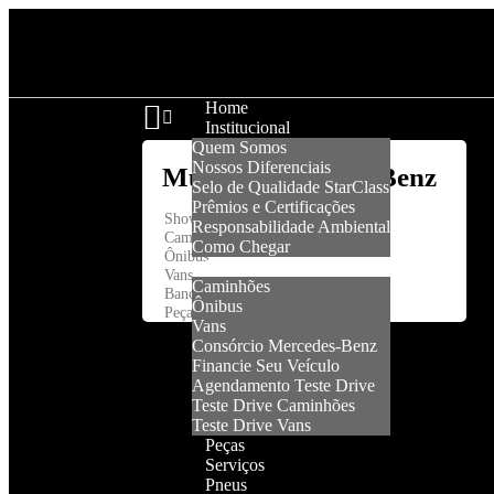
Home
Institucional
Quem Somos
Nossos Diferenciais
Selo de Qualidade StarClass
Prêmios e Certificações
Showroom
Responsabilidade Ambiental
Caminhões
Como Chegar
Ônibus
Veículos
Vans
Caminhões
Banco Mercedes-Benz
Ônibus
Peças e Serviços
Vans
Consórcio Mercedes-Benz
Financie Seu Veículo
Agendamento Teste Drive
Teste Drive Caminhões
Teste Drive Vans
Peças
Serviços
Pneus