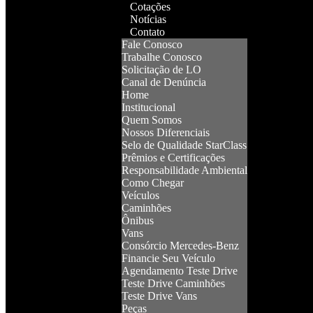
Cotações
Notícias
Contato
Fale Conosco
Trabalhe Conosco
Solicitação de LO
Canal de Denúncia
Home
Institucional
Quem Somos
Nossos Diferenciais
Selo de Qualidade StarClass
Prêmios e Certificações
Responsabilidade Ambiental
Como Chegar
Veículos
Caminhões
Ônibus
Vans
Consórcio Mercedes-Benz
Financie Seu Veículo
Agendamento Teste Drive
Teste Drive Caminhões
Teste Drive Vans
Peças