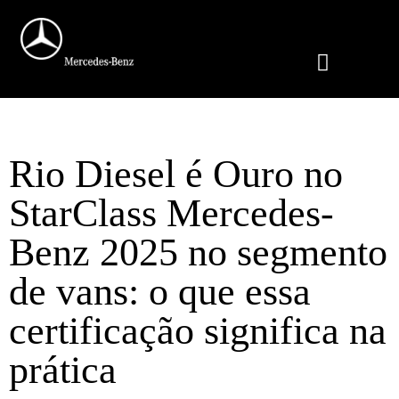
MUNDO MERCEDES-BENZ
SITE INSTITUCI
BANCO MERCEDES-BENZ
PEÇAS E SERVIÇOS
Rio Diesel é Ouro no
StarClass Mercedes-
Benz 2025 no segmento
de vans: o que essa
certificação significa na
prática