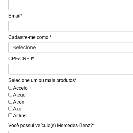
Email*
Cadastre-me como:*
CPF/CNPJ*
Selecione um ou mais produtos*
Accelo
Atego
Atron
Axor
Actros
Você possui veículo(s) Mercedes-Benz?*