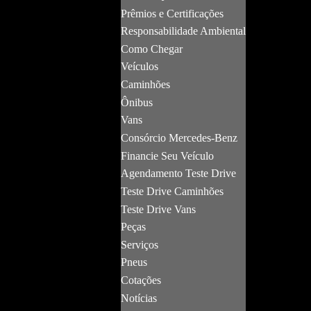
Prêmios e Certificações
Responsabilidade Ambiental
Como Chegar
Veículos
Caminhões
Ônibus
Vans
Consórcio Mercedes-Benz
Financie Seu Veículo
Agendamento Teste Drive
Teste Drive Caminhões
Teste Drive Vans
Peças
Serviços
Pneus
Cotações
Notícias