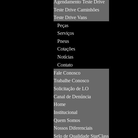
Agendamento Teste Drive
Teste Drive Caminhões
Teste Drive Vans
Peças
Serviços
Pneus
Cotações
Notícias
Contato
Fale Conosco
Trabalhe Conosco
Solicitação de LO
Canal de Denúncia
Home
Institucional
Quem Somos
Nossos Diferenciais
Selo de Qualidade StarClass