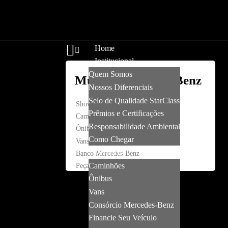
Home
Institucional
Quem Somos
Nossos Diferenciais
Selo de Qualidade StarClass
Showroom
Prêmios e Certificações
Caminhões
Responsabilidade Ambiental
Ônibus
Como Chegar
Vans
Veículos
Banco Mercedes-Benz
Caminhões
Peças e Serviços
Ônibus
Vans
Consórcio Mercedes-Benz
Financie Seu Veículo