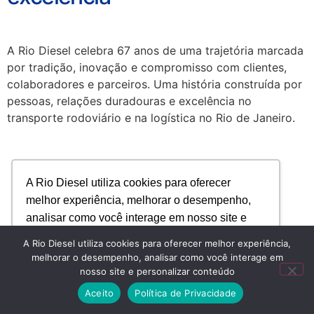
A Rio Diesel celebra 67 anos de uma trajetória marcada
por tradição, inovação e compromisso com clientes,
colaboradores e parceiros. Uma história construída por
pessoas, relações duradouras e excelência no
transporte rodoviário e na logística no Rio de Janeiro.
A Rio Diesel utiliza cookies para oferecer
melhor experiência, melhorar o desempenho,
analisar como você interage em nosso site e
personalizar conteúdo.
A Rio Diesel utiliza cookies para oferecer melhor experiência,
melhorar o desempenho, analisar como você interage em
nosso site e personalizar conteúdo
Recusar Cookies
Aceitar Cookies
Aceito
Política de Privacidade