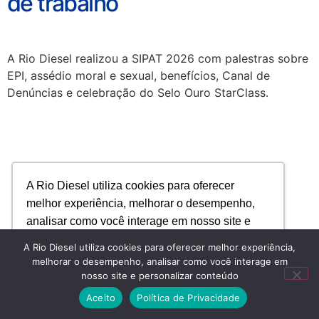
de trabalho
A Rio Diesel realizou a SIPAT 2026 com palestras sobre
EPI, assédio moral e sexual, benefícios, Canal de
Denúncias e celebração do Selo Ouro StarClass.
A Rio Diesel utiliza cookies para oferecer
melhor experiência, melhorar o desempenho,
analisar como você interage em nosso site e
personalizar conteúdo.
A Rio Diesel utiliza cookies para oferecer melhor experiência,
melhorar o desempenho, analisar como você interage em
nosso site e personalizar conteúdo
Recusar Cookies
Aceitar Cookies
Aceito
Política de Privacidade